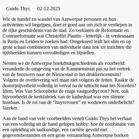
Guido Thys
02-12-2025
Wie de handel en wandel van Antwerpse personen en hun
activiteiten wil begrijpen, doet er goed aan om zich te verdiepen in
de rijke geschiedenis van de stad. Zo verklaren de Reformatie en
Contrareformatie wat Christoffel Plantin – letterlijk - in vredesnaam
in Parijs en Leiden te zoeken had. Omgekeerd leidt het slim en op
grote schaal combineren van individuele data ook tot inzichten die
tijdsbeelden kunnen vervolledigen en bijstellen.
Nemen we de Antwerpse boekdrukgeschiedenis als voorbeeld:
veranderde de omgeving van de Kammenstraat pas na het vertrek
van de brouwers naar de Nieuwstad in het drukkerscentrum?
Volgens de overlevering wel maar niet volgens de feiten. Raakte de
(kunst)nijverheid volledig in verval na de uittocht naar het Noorden?
Idem. Was Van Schoonbeke de enige vastgoedtycoon? Nee, ook
bijvoorbeeld de kerkfabriek van de kathedraal was een slimme
huisbaas. Is de rol van de “huysvrouen” en weduwen onderbelicht?
Jazeker.
Aan de hand van vele voorbeelden vertelt Guido Thys het verhaal
van een volledig uit de hand gelopen hobby: hoe de combinatie van
een opleiding als taalkundige, een carrière gevuld met
gegevensbestanden en een grote verzameling Antwerpse boeken