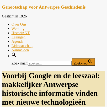
Ga
Genootschap voor Antwerpse Geschiedenis
naar
de
Gesticht in 1926
inhoud
Menu
Over Ons
Werking
HistoriANT
Lezingen
Agenda
Lidmaatschap
Aanmelden
Zoek naar:
Zoekknop
Voorbij Google en de leeszaal:
makkelijker Antwerpse
historische informatie vinden
met nieuwe technologieën