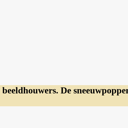
 beeldhouwers. De sneeuwpoppenf