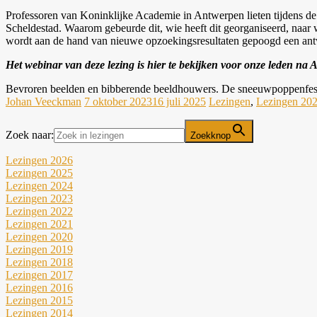
Professoren van Koninklijke Academie in Antwerpen lieten tijdens de 
Scheldestad. Waarom gebeurde dit, wie heeft dit georganiseerd, naar
wordt aan de hand van nieuwe opzoekingsresultaten gepoogd een ant
Het webinar van deze lezing is hier te bekijken voor onze leden na
Bevroren beelden en bibberende beeldhouwers. De sneeuwpoppenfes
Johan Veeckman
7 oktober 2023
16 juli 2025
Lezingen
,
Lezingen 20
Zoek naar:
Zoekknop
Lezingen 2026
Lezingen 2025
Lezingen 2024
Lezingen 2023
Lezingen 2022
Lezingen 2021
Lezingen 2020
Lezingen 2019
Lezingen 2018
Lezingen 2017
Lezingen 2016
Lezingen 2015
Lezingen 2014